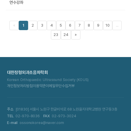
연수강좌
«
1
2
3
4
5
6
7
8
9
10
...
23
24
»
대한정형외과초음파학회
Korean Orthopaedic Ultrasound Society (KOUS)
개인정보처리방침
이용약관
이메일무단수집거부
주소
[01830] 서울시 노원구 한글비석로 68 노원을지대학교병원 연구동3층
TEL
02-970-8036
FAX
02-973-3024
E-mail
ossonokorea@naver.com