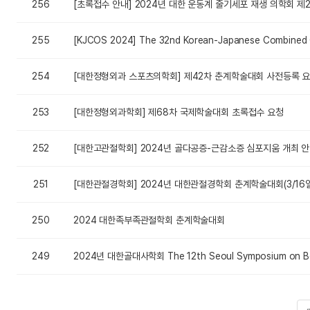
256
[초록접수 안내] 2024년 대한 운동계 줄기세포 재생 의학회 
255
[KJCOS 2024] The 32nd Korean-Japanese Combined
254
[대한정형외과 스포츠의학회] 제42차 춘계학술대회 사전등록 
253
[대한정형외과학회] 제68차 국제학술대회 초록접수 요청
252
[대한고관절학회] 2024년 골다공증-근감소증 심포지움 개최 
251
[대한관절경학회] 2024년 대한관절경학회 춘계학술대회(3/16일)
250
2024 대한족부족관절학회 춘계학술대회
249
2024년 대한골대사학회 The 12th Seoul Symposium on 